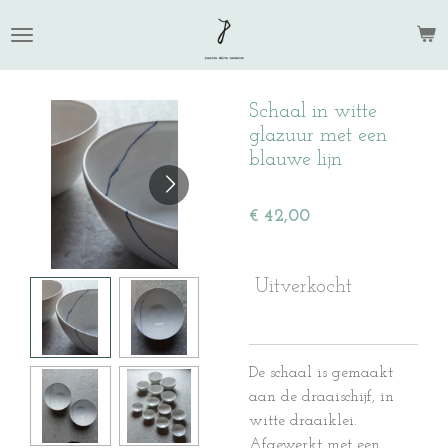
Ga
direct
naar
de
Schaal in witte
hoofdinhoud
glazuur met een
blauwe lijn
€ 42,00
Uitverkocht
De schaal is gemaakt
aan de draaischijf, in
witte draaiklei.
Afgewerkt met een