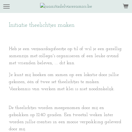
Ga
direct
naar
Initiatie theelichtjes maken
de
hoofdinhoud
Heb je een verjaardagsfeestje op til of wil je een gezellig
samenzijn met collega's organiseren of een leuke avond
met vrienden beleven, .... dit kan.
Je kunt mij boeken om samen op een lokatie door jullie
gekozen, één of twee set theelichtjes te maken.
Voorkennis van werken met klei is niet noodzakelijk.
De theelichtjes worden meegenomen door mij en
gebakken op 1240 graden. Een tweetal weken later
worden jullie creaties in een mooie verpakking geleverd
door mij.