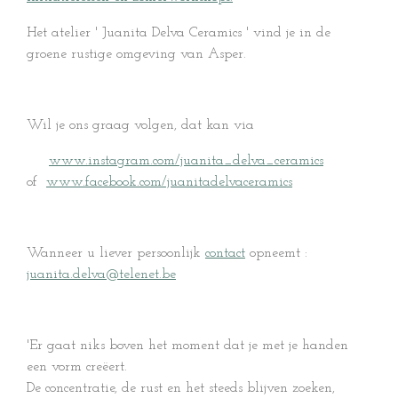
Het atelier ' Juanita Delva Ceramics ' vind je in de
groene rustige omgeving van Asper.
Wil je ons graag volgen, dat kan via
www.instagram.com/juanita_delva_ceramics
of
www.facebook.com/juanitadelvaceramics
Wanneer u liever persoonlijk
contact
opneemt :
juanita.delva@telenet.be
'Er gaat niks boven het moment dat je met je handen
een vorm creëert.
De concentratie, de rust en het steeds blijven zoeken,