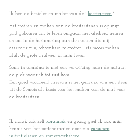
Ik ben de bezieler en maker van de '
koestersteen
'.
Het creëren en maken van de koesterstenen is op mijn
pad gekomen om te leren omgaan met afscheid nemen
en om in de herinnering aan de mensen die mij
dierbaar zijn, schoonheid te creëren. Iets moois maken
blijft de grote drijfveer in mijn leven.
Soms in combinatie met een verwijzing naar de natuur,
de plek waar ik tot rust kom.
Een goed voorbeeld hiervan is het gebruik van een steen
uit de Semois als basis voor het maken van de mal voor
de koestersteen.
Ik maak ook zelf
keramiek
en graag geef ik ook mijn
kennis van het pottendraaien door via
cursussen,
initiatielessen en zomerworkshops.