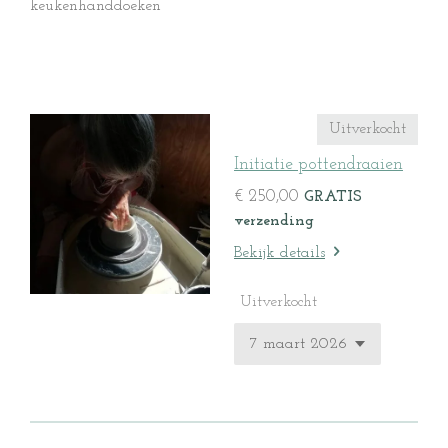
keukenhanddoeken
Uitverkocht
Initiatie pottendraaien
€ 250,00
GRATIS
verzending
Bekijk details
Uitverkocht