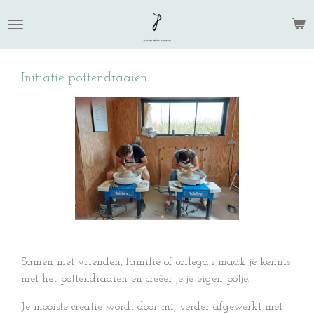
Ga
direct
naar
de
Initiatie pottendraaien
hoofdinhoud
Samen met vrienden, familie of collega's maak je kennis
met het pottendraaien en creëer je je eigen potje.
Je mooiste creatie wordt door mij verder afgewerkt met