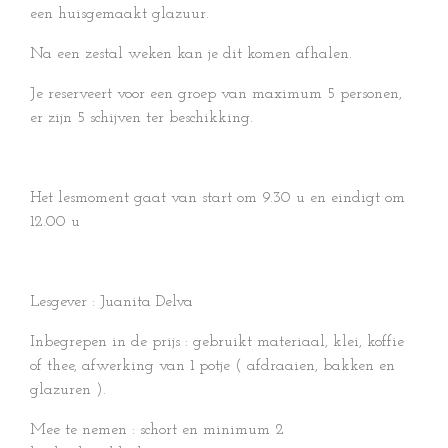
een huisgemaakt glazuur.
Na een zestal weken kan je dit komen afhalen.
Je reserveert voor een groep van maximum 5 personen,
er zijn 5 schijven ter beschikking.
Het lesmoment gaat van start om 9.30 u en eindigt om
12.00 u
Lesgever : Juanita Delva
Inbegrepen in de prijs : gebruikt materiaal, klei, koffie
of thee, afwerking van 1 potje ( afdraaien, bakken en
glazuren ).
Mee te nemen : schort en minimum 2