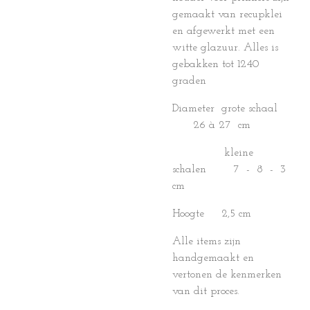
gemaakt van recupklei
en afgewerkt met een
witte glazuur. Alles is
gebakken tot 1240
graden
Diameter grote schaal
26 à 27 cm
kleine
schalen 7 - 8 - 3
cm
Hoogte 2,5 cm
Alle items zijn
handgemaakt en
vertonen de kenmerken
van dit proces.