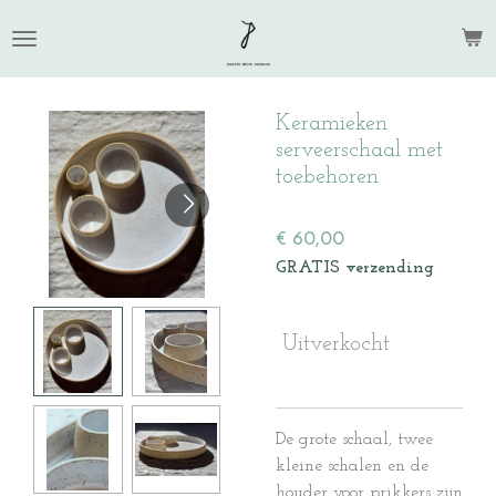
Ga
direct
naar
de
Keramieken
hoofdinhoud
serveerschaal met
toebehoren
€ 60,00
GRATIS verzending
Uitverkocht
De grote schaal, twee
kleine schalen en de
houder voor prikkers zijn