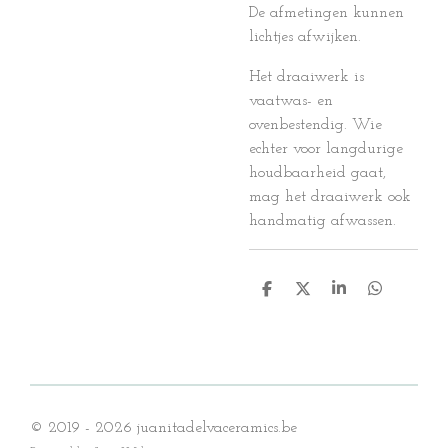
De afmetingen kunnen
lichtjes afwijken.
Het draaiwerk is
vaatwas- en
ovenbestendig. Wie
echter voor langdurige
houdbaarheid gaat,
mag het draaiwerk ook
handmatig afwassen.
D
D
S
D
e
e
h
e
l
e
a
l
e
l
r
e
n
e
n
© 2019 - 2026 juanitadelvaceramics.be