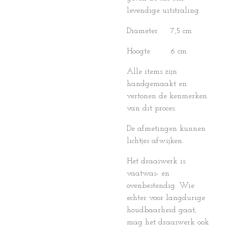
levendige uitstraling.
Diameter 7,5 cm
Hoogte 6 cm
Alle items zijn
handgemaakt en
vertonen de kenmerken
van dit proces.
De afmetingen kunnen
lichtjes afwijken.
Het draaiwerk is
vaatwas- en
ovenbestendig. Wie
echter voor langdurige
houdbaarheid gaat,
mag het draaiwerk ook