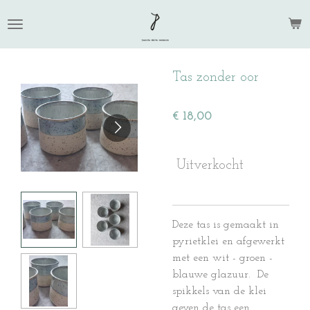
Ga
direct
naar
de
Tas zonder oor
hoofdinhoud
€ 18,00
Uitverkocht
Deze tas is gemaakt in
pyrietklei en afgewerkt
met een wit - groen -
blauwe glazuur. De
spikkels van de klei
geven de tas een