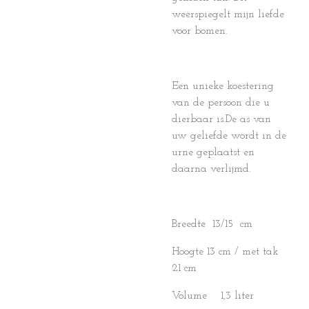
weerspiegelt mijn liefde
voor bomen.
Een unieke koestering
van de persoon die u
dierbaar is.De as van
uw geliefde wordt in de
urne geplaatst en
daarna verlijmd.
Breedte 13/15 cm
Hoogte 13 cm / met tak
21 cm
Volume 1,3 liter