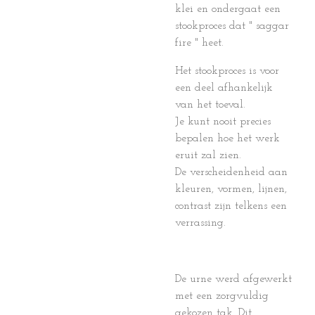
klei en ondergaat een
stookproces dat " saggar
fire " heet.
Het stookproces is voor
een deel afhankelijk
van het toeval.
Je kunt nooit precies
bepalen hoe het werk
eruit zal zien.
De verscheidenheid aan
kleuren, vormen, lijnen,
contrast zijn telkens een
verrassing.
De urne werd
afgewerkt
met een zorgvuldig
gekozen tak. Dit