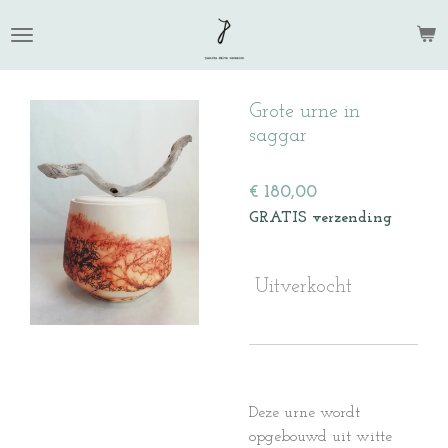
Ga
direct
naar
de
Grote urne in
hoofdinhoud
saggar
€ 180,00
GRATIS verzending
Uitverkocht
Deze urne wordt
opgebouwd uit witte