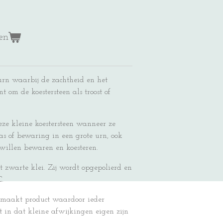
en
 urn waarbij de zachtheid en het
nt om de koestersteen als troost of
ze kleine koestersteen wanneer ze
as of bewaring in een grote urn, ook
 willen bewaren en koesteren.
t zwarte klei. Zij wordt opgepolierd en
.
gemaakt product waardoor ieder
t in dat kleine afwijkingen eigen zijn