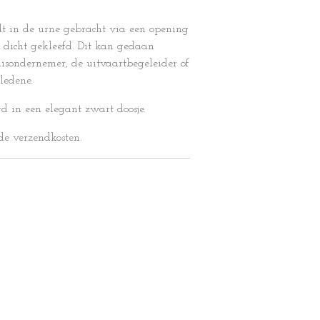
dt in de urne gebracht via een opening
dicht gekleefd. Dit kan gedaan
isondernemer, de uitvaartbegeleider of
ledene.
d in een elegant zwart doosje.
 de verzendkosten.