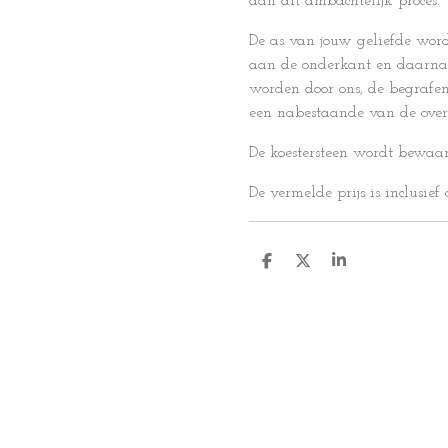
aan dit ambachtelijk proces.
De as van jouw geliefde wor
aan de onderkant en daarna 
worden door ons, de begrafen
een nabestaande van de over
De koestersteen wordt bewaar
De vermelde prijs is inclusief
D
D
S
e
e
h
l
e
a
e
l
r
n
e