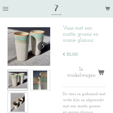
Ga
direct
naar
de
Vaas met een
hoofdinhoud
matte, groene en
oranje glazuur
€ 30,00
In
winkelwagen
De vaas in gedraaid met
witte klei en afgewerkt
met een matte, groene
en oranje glazuur.