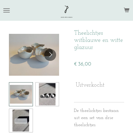
Ga
direct
naar
de
Theelichtjes
hoofdinhoud
witblauwe en witte
glazuur
€ 36,00
Uitverkocht
De theelichtjes bestaan
uit een set van drie
theelichtjes.