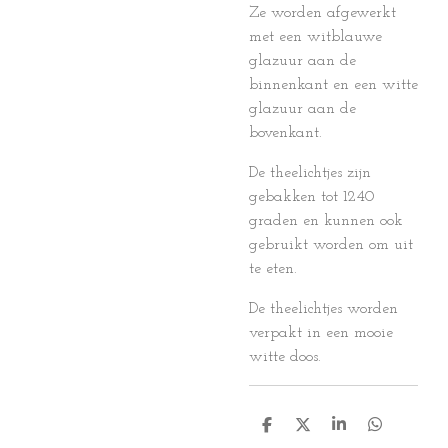
Ze worden afgewerkt
met een witblauwe
glazuur aan de
binnenkant en een witte
glazuur aan de
bovenkant.
De theelichtjes zijn
gebakken tot 1240
graden en kunnen ook
gebruikt worden om uit
te eten.
De theelichtjes worden
verpakt in een mooie
witte doos.
D
D
S
D
e
e
h
e