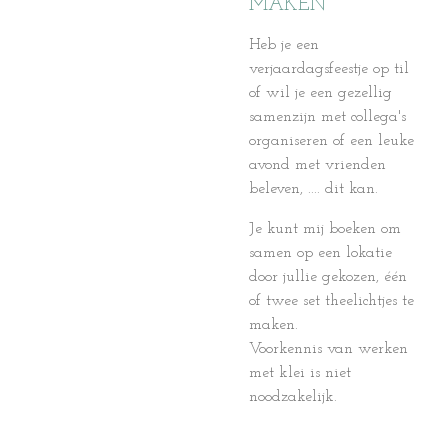
MAKEN
Heb je een
verjaardagsfeestje op til
of wil je een gezellig
samenzijn met collega's
organiseren of een leuke
avond met vrienden
beleven, .... dit kan.
Je kunt mij boeken om
samen op een lokatie
door jullie gekozen, één
of twee set theelichtjes te
maken.
Voorkennis van werken
met klei is niet
noodzakelijk.