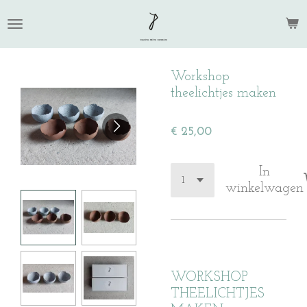
Ga
direct
naar
de
Workshop
hoofdinhoud
theelichtjes maken
€ 25,00
In
winkelwagen
WORKSHOP
THEELICHTJES