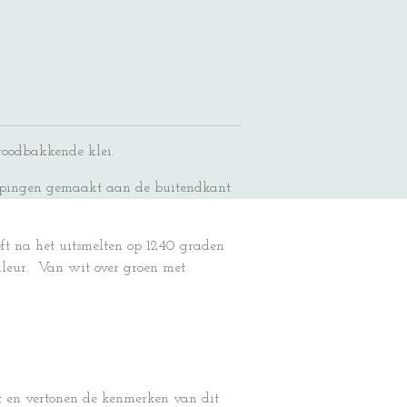
 roodbakkende klei.
epingen gemaakt aan de buitendkant
ft na het uitsmelten op 1240 graden
kleur. Van wit over groen met
 en vertonen de kenmerken van dit