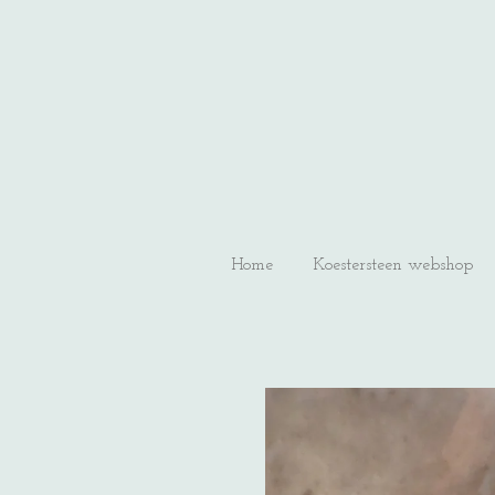
Ga
direct
naar
de
hoofdinhoud
Home
Koestersteen webshop