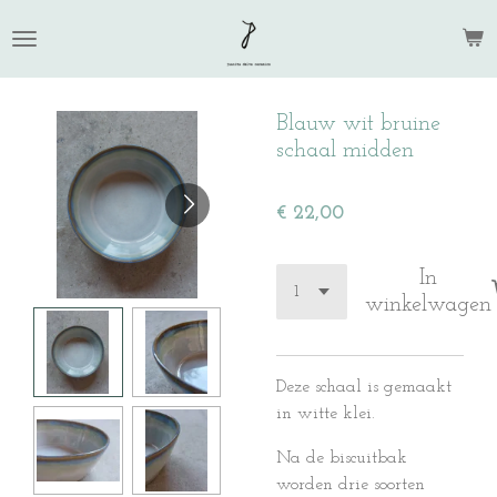
Ga
direct
naar
de
Blauw wit bruine
hoofdinhoud
schaal midden
€ 22,00
In
winkelwagen
Deze schaal is gemaakt
in witte klei.
Na de biscuitbak
worden drie soorten