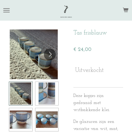
Ga
direct
naar
de
Tas frisblauw
hoofdinhoud
€ 24,00
Uitverkocht
Deze kopjes zijn
gedraaid met
witbakkende klei.
De glazuren zijn een
variatie van wit, mat,