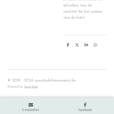
afwijken van de
realiteit bij het nemen
van de foto's.
D
D
S
D
e
e
h
e
l
e
a
l
e
l
r
e
n
e
n
© 2019 - 2026 juanitadelvaceramics.be
Powered by
JouwWeb
E-mailadres
Facebook