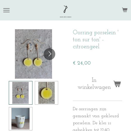
Ga
direct
naar
de
Oorring porselein '
hoofdinhoud
ton sur ton' -
citroengeel
€ 24,00
In
winkelwagen
De oorringen zijn
gemaakt van gekleurd
porselein. De klei is
gebakken tot 1240