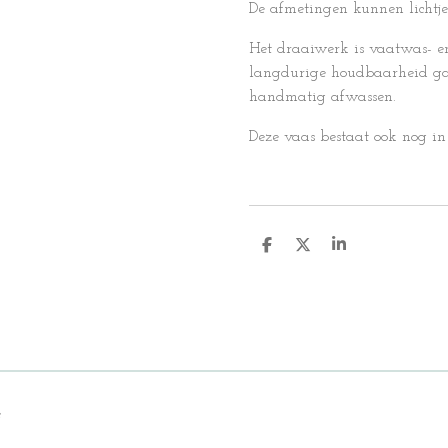
De afmetingen kunnen lichtje
Het draaiwerk is vaatwas- en
langdurige houdbaarheid ga
handmatig afwassen.
Deze vaas bestaat ook nog i
D
D
S
e
e
h
l
e
a
e
l
r
n
e
e