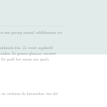
met een gering aantal veldbloemen uw
bakkende klei. Ze werd ingekerfd
graden. De groene glazuur variëert
Dit geeft het vaasje een speels
 en vertonen de kenmerken van dit