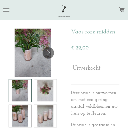
Ga
direct
naar
de
Vaas roze midden
hoofdinhoud
€ 22,00
Uitverkocht
Deze vaas is ontworpen
om met een gering
aantal veldbloemen uw
huis op te fleuren.
De vaas is gedraaid in