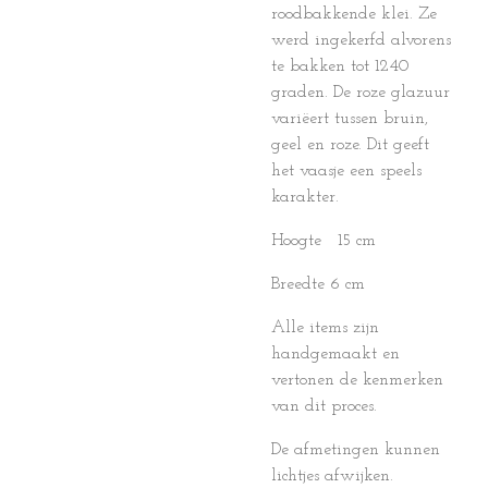
roodbakkende klei. Ze
werd ingekerfd alvorens
te bakken tot 1240
graden. De roze glazuur
variëert tussen bruin,
geel en roze. Dit geeft
het vaasje een speels
karakter.
Hoogte 15 cm
Breedte 6 cm
Alle items zijn
handgemaakt en
vertonen de kenmerken
van dit proces.
De afmetingen kunnen
lichtjes afwijken.